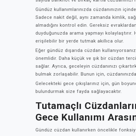
sayıda banknot ve birkaç kartla cüzdanınızı ra
Gündüz kullanımlarınızda cüzdanınızın içindek
Sadece nakit değil, aynı zamanda kimlik, sağl
almadığını kontrol edin. Gereksiz evraklard
duyduğunuzda arama yapmayı kolaylaştırır. Han
erişilebilir bir yerde tutmak akıllıca olur.
Eğer gündüz dışarıda cüzdan kullanıyorsanız
önemlidir. Daha küçük ve şık bir cüzdan ter
sağlar. Ayrıca, geceleyin cüzdanınızı çıkartır
bulmak zorlaşabilir. Bunun için, cüzdanınızda
Gelecekteki gece çıkışlarınız için, gün boyun
bulundurmak size fayda sağlayacaktır.
Tutamaçlı Cüzdanları
Gece Kullanımı Arasın
Gündüz cüzdan kullanırken öncelikle fonksiyo