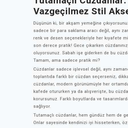
Tutamaçlı Cüzdanlar
Vazgeçilmez Stil Aks
Düşünün ki, bir akşam yemeğine çıkıyorsunuz
sadece bir para saklama aracı değil, aynı 
renk ve desen seçenekleriyle her kıyafete mü
son derece pratik! Gece çıkarken cüzdanınız
oluyorsunuz. Sabah işe giderken de bu cüzdanl
Tamam, ama sadece pratik mi?
Cüzdanlar sadece işlevsel değil, aynı zamand
toplantıda farklı bir cüzdan seçerseniz, dikk
cüzdanlar, modern görünümüyle her ortamda d
kafede otururken ya da alışverişte, bu cüzd
korursunuz. Farklı boyutlarda ve tasarımlar
sağlıyor.
Tutamaçlı cüzdanlar, hem gündüz hem de gece
Onlar sayesinde kendinizi iyi hisseterken, öz