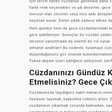
için tercih edilen cüzdanlar genellikle daha z
farklı renk seçenekleri ve şık desenler, ge
mevcut olan zincirler veya ince askı detaylar
seçenek sunar. Zaten şıklık sadece elbise değ
Hem gündüz hem de gece cüzdanlarındaki bu fa
göre şekilleniyor. Sonuçta, bir cüzdan sade
tarzınızı yansıtmada da önemli bir rol oynar. Y
olmanın anahtarı! Bu nedenle, tutamaçlı cüz
düşündüğünüzü göz önünde bulundurmalısınız
Yoksa akşam üzeri şıklığınızı pekiştiren zari
Cüzdanınızı Gündüz K
Etmelisiniz? Gece Çıkı
Cüzdanınızda taşıdığınız nakit miktarını min
fazlasını taşımak, kaybolma riskinizi artırır.
cüzdanınızı çıkarmak zorunda kalmadan, sade