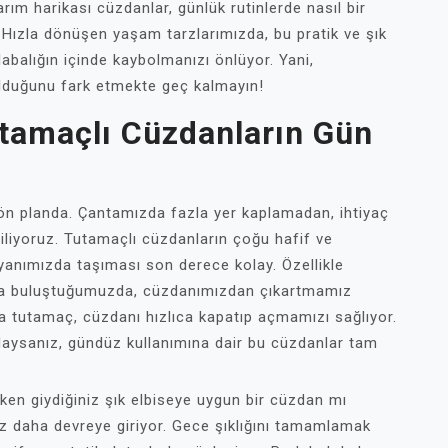
rım harikası cüzdanlar, günlük rutinlerde nasıl bir
. Hızla dönüşen yaşam tarzlarımızda, bu pratik ve şık
abalığın içinde kaybolmanızı önlüyor. Yani,
olduğunu fark etmekte geç kalmayın!
Tutamaçlı Cüzdanların Gün
 ön planda. Çantamızda fazla yer kaplamadan, ihtiyaç
iliyoruz. Tutamaçlı cüzdanların çoğu hafif ve
yanımızda taşıması son derece kolay. Özellikle
ızla buluştuğumuzda, cüzdanımızdan çıkartmamız
da tutamaç, cüzdanı hızlıca kapatıp açmamızı sağlıyor.
daysanız, gündüz kullanımına dair bu cüzdanlar tam
ken giydiğiniz şık elbiseye uygun bir cüzdan mı
ez daha devreye giriyor. Gece şıklığını tamamlamak