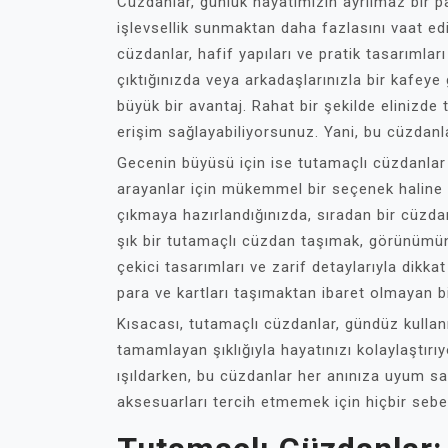
Cüzdanlar, günlük hayatımızın ayrılmaz bir 
işlevsellik sunmaktan daha fazlasını vaat ed
cüzdanlar, hafif yapıları ve pratik tasarımları
çıktığınızda veya arkadaşlarınızla bir kafeye
büyük bir avantaj. Rahat bir şekilde elinizde
erişim sağlayabiliyorsunuz. Yani, bu cüzdanl
Gecenin büyüsü için ise tutamaçlı cüzdanlar
arayanlar için mükemmel bir seçenek haline g
çıkmaya hazırlandığınızda, sıradan bir cüzd
şık bir tutamaçlı cüzdan taşımak, görünümünü
çekici tasarımları ve zarif detaylarıyla dikka
para ve kartları taşımaktan ibaret olmayan b
Kısacası, tutamaçlı cüzdanlar, gündüz kullan
tamamlayan şıklığıyla hayatınızı kolaylaştırıy
ışıldarken, bu cüzdanlar her anınıza uyum sa
aksesuarları tercih etmemek için hiçbir sebe