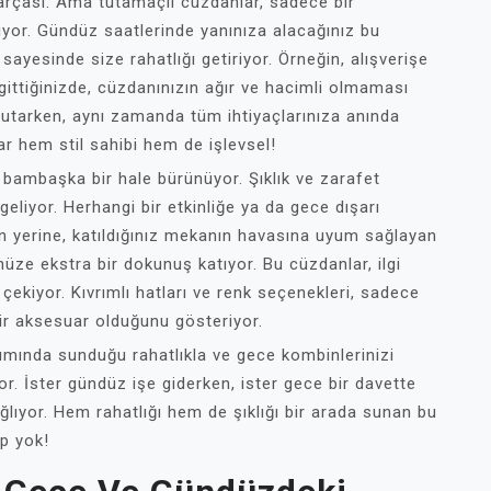
parçası. Ama tutamaçlı cüzdanlar, sadece bir
iyor. Gündüz saatlerinde yanınıza alacağınız bu
 sayesinde size rahatlığı getiriyor. Örneğin, alışverişe
 gittiğinizde, cüzdanınızın ağır ve hacimli olmaması
 tutarken, aynı zamanda tüm ihtiyaçlarınıza anında
ar hem stil sahibi hem de işlevsel!
 bambaşka bir hale bürünüyor. Şıklık ve zarafet
eliyor. Herhangi bir etkinliğe ya da gece dışarı
an yerine, katıldığınız mekanın havasına uyum sağlayan
ze ekstra bir dokunuş katıyor. Bu cüzdanlar, ilgi
t çekiyor. Kıvrımlı hatları ve renk seçenekleri, sadece
ir aksesuar olduğunu gösteriyor.
ımında sunduğu rahatlıkla ve gece kombinlerinizi
or. İster gündüz işe giderken, ister gece bir davette
ğlıyor. Hem rahatlığı hem de şıklığı bir arada sunan bu
p yok!