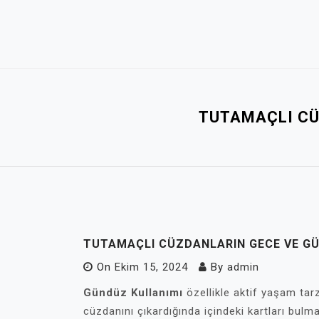
Skip
to
content
TUTAMAÇLI CÜ
TUTAMAÇLI CÜZDANLARIN GECE VE GÜ
On
Ekim 15, 2024
By
admin
Gündüz Kullanımı
özellikle aktif yaşam tarzı
cüzdanını çıkardığında içindeki kartları bulma