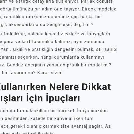
arif ve estetik detaylarla süsleniyor. Parlak dokular,
ce görünümünüzü bir adım öne taşıyor. Birçok modelde
ı, rahatlıkla omzunuza asmanız için harika bir
il, aksesuarlarla da zenginleşir, değil mi?
rklılıklar, aslında kişisel zevklere ve ihtiyaçlara
ce para ve kart taşımakla kalmaz, aynı zamanda
ani, şıklık ve pratikliğin dengesini bulmak, stil sahibi
danınızı seçerken, hangi durumlarda kullanmayı
. Gündüz enerjinizi yansıtan pratik bir model mi?
f bir tasarım mı? Karar sizin!
ullanırken Nelere Dikkat
şları İçin İpuçları
imumda tutmak akıllıca bir hareket. İhtiyacınızdan
 En basitinden, kafede bir kahve alırken tüm
ce gerekli olanı çıkarmak size avantaj sağlar. Az