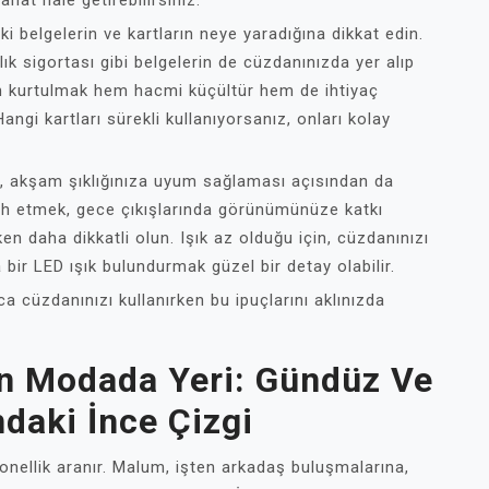
hat hale getirebilirsiniz.
i belgelerin ve kartların neye yaradığına dikkat edin.
ık sigortası gibi belgelerin de cüzdanınızda yer alıp
an kurtulmak hem hacmi küçültür hem de ihtiyaç
gi kartları sürekli kullanıyorsanız, onları kolay
, akşam şıklığınıza uyum sağlaması açısından da
cih etmek, gece çıkışlarında görünümünüze katkı
ken daha dikkatli olun. Işık az olduğu için, cüzdanınızı
 bir LED ışık bulundurmak güzel bir detay olabilir.
ca cüzdanınızı kullanırken bu ipuçlarını aklınızda
n Modada Yeri: Gündüz Ve
daki İnce Çizgi
nellik aranır. Malum, işten arkadaş buluşmalarına,