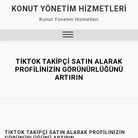
Skip
KONUT YÖNETIM HIZMETLERI
to
Konut Yönetim Hizmetleri
content
Close
Menu
TIKTOK TAKIPÇI SATIN ALARAK
PROFILINIZIN GÖRÜNÜRLÜĞÜNÜ
ARTIRIN
TIKTOK TAKIPÇI SATIN ALARAK PROFILINIZIN
GÖRÜNÜRLÜĞÜNÜ ARTIRIN