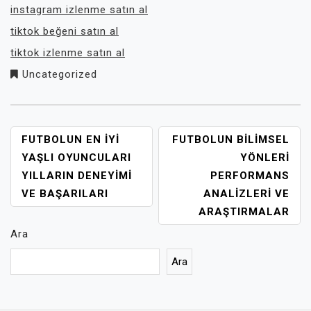
instagram izlenme satın al
tiktok beğeni satın al
tiktok izlenme satın al
Uncategorized
YAZI
FUTBOLUN EN İYI
FUTBOLUN BILIMSEL
GEZINMESI
YAŞLI OYUNCULARI
YÖNLERI
YILLARIN DENEYIMI
PERFORMANS
VE BAŞARILARI
ANALIZLERI VE
ARAŞTIRMALAR
Ara
Ara