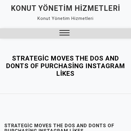
Skip
KONUT YÖNETIM HIZMETLERI
to
Konut Yönetim Hizmetleri
content
Close
Menu
STRATEGIC MOVES THE DOS AND
DONTS OF PURCHASING INSTAGRAM
LIKES
STRATEGIC MOVES THE DOS AND DONTS OF
PURCHASING INSTAGRAM LIKES