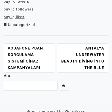
buy followers
buy ig followers
buy ig likes
Uncategorized
YAZI
VODAFONE PUAN
ANTALYA
GEZINMESI
SORGULAMA
UNDERWATER
SISTEMI CIHAZ
BEAUTY DIVING INTO
KAMPANYALARI
THE BLUE
Ara
Ara
Proudly powered by WordPress