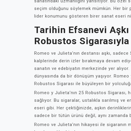
sanatındaki uzmanlığını yansıtıyor. Bu özel s
seçim olduğunu söylemek mümkün. Her bir pu
lider konumunu gösteren birer sanat eseri ni
Tarihin Efsanevi Aşkı
Robustos Sigarasıyla
Romeo ve Julieta'nın destansı aşkı, sadece 
kalplerinde derin izler bırakmaya devam ediyor
sanatın ve edebiyatın merkezinde yer alıyor.
dünyasında da bir dönüşüm yaşıyor. Romeo y 
Robustos Sigarası ile büyüleyen bir yolculuğa
Romeo y Julieta'nın 25 Robustos Sigarası, h
sağlıyor. Bu sigaralar, ustalıkla sarılmış ve e
eseri gibi. Her çektiğinizde, aşkın derinlikler
sadece bir tütün ürünü değil, aynı zamanda b
Romeo ve Julieta'nın hikayesi ile sigaranın 