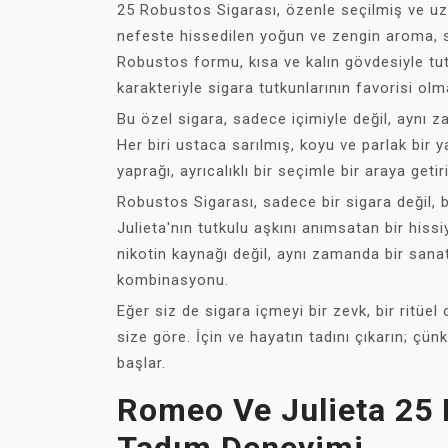
25 Robustos Sigarası, özenle seçilmiş ve uzman
nefeste hissedilen yoğun ve zengin aroma, sig
Robustos formu, kısa ve kalın gövdesiyle tu
karakteriyle sigara tutkunlarının favorisi ol
Bu özel sigara, sadece içimiyle değil, aynı z
Her biri ustaca sarılmış, koyu ve parlak bir y
yaprağı, ayrıcalıklı bir seçimle bir araya getir
Robustos Sigarası, sadece bir sigara değil, b
Julieta'nın tutkulu aşkını anımsatan bir hissi
nikotin kaynağı değil, aynı zamanda bir sana
kombinasyonu.
Eğer siz de sigara içmeyi bir zevk, bir ritü
size göre. İçin ve hayatın tadını çıkarın; çün
başlar.
Romeo Ve Julieta 25 