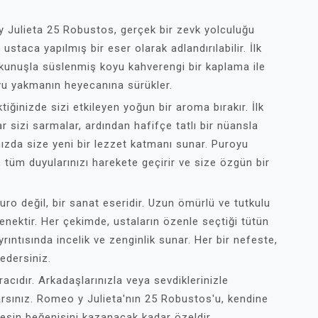
y Julieta 25 Robustos, gerçek bir zevk yolculuğu
staca yapılmış bir eser olarak adlandırılabilir. İlk
dokunuşla süslenmiş koyu kahverengi bir kaplama ile
royu yakmanın heyecanına sürükler.
iğinizde sizi etkileyen yoğun bir aroma bırakır. İlk
r sizi sarmalar, ardından hafifçe tatlı bir nüansla
nızda size yeni bir lezzet katmanı sunar. Puroyu
 tüm duyularınızı harekete geçirir ve size özgün bir
o değil, bir sanat eseridir. Uzun ömürlü ve tutkulu
çenektir. Her çekimde, ustaların özenle seçtiği tütün
rıntısında incelik ve zenginlik sunar. Her bir nefeste,
edersiniz.
cıdır. Arkadaşlarınızla veya sevdiklerinizle
arsınız. Romeo y Julieta'nın 25 Robustos'u, kendine
esin beğenisini kazanacak kadar özeldir.