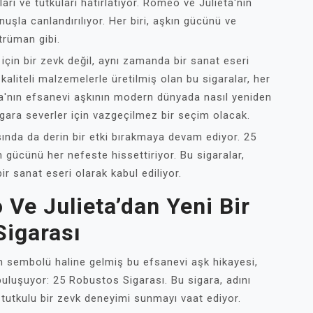
arı ve tutkuları hatırlatıyor. Romeo ve Julieta'nın
uşla canlandırılıyor. Her biri, aşkın gücünü ve
trüman gibi.
için bir zevk değil, aynı zamanda bir sanat eseri
en kaliteli malzemelerle üretilmiş olan bu sigaralar, her
ta'nın efsanevi aşkının modern dünyada nasıl yeniden
igara severler için vazgeçilmez bir seçim olacak.
ında da derin bir etki bırakmaya devam ediyor. 25
 gücünü her nefeste hissettiriyor. Bu sigaralar,
r sanat eseri olarak kabul ediliyor.
Ve Julieta’dan Yeni Bir
Sigarası
n sembolü haline gelmiş bu efsanevi aşk hikayesi,
 buluşuyor: 25 Robustos Sigarası. Bu sigara, adını
 tutkulu bir zevk deneyimi sunmayı vaat ediyor.