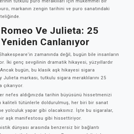
erinin tutkulu puro meraklıları için mükemmel bir
ro, markanın zengin tarihini ve puro sanatındaki
teliğinde.
 Romeo Ve Julieta: 25
 Yeniden Canlanıyor
Shakespeare'in zamanında değil, bugün bile insanların
. İki genç sevgilinin dramatik hikayesi, yüzyıllardır
 Ancak bugün, bu klasik aşk hikayesi sigara
Julieta markası, tutkulu sigara meraklılarını 25
 çıkarıyor.
er nefes aldığınızda tarihin büyüsünü hissetmenizi
n kaliteli tütünlerle doldurulmuş, her biri bir sanat
ine yolculuk yapar gibi olacaksınız. İşte bu sigaralar,
ir aşk manifestosu gibi hissettiriyor.
mistik dünyası arasında benzersiz bir bağlantı