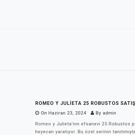
Skip
to
content
ROMEO Y JULIETA 25 ROBUSTOS SATI
On
Haziran 23, 2024
By
admin
Romeo y Julieta'nın efsanevi 25 Robustos pur
heyecan yaratıyor. Bu özel serinin tanıtımıy