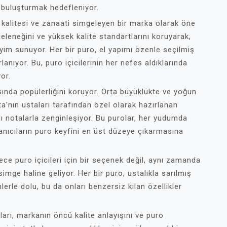
le buluşturmak hedefleniyor.
r kalitesi ve zanaati simgeleyen bir marka olarak öne
eleneğini ve yüksek kalite standartlarını koruyarak,
yim sunuyor. Her bir puro, el yapımı özenle seçilmiş
anıyor. Bu, puro içicilerinin her nefes aldıklarında
or.
sında popülerliğini koruyor. Orta büyüklükte ve yoğun
a'nın ustaları tarafından özel olarak hazırlanan
lı notalarla zenginleşiyor. Bu purolar, her yudumda
llanıcıların puro keyfini en üst düzeye çıkarmasına
ce puro içicileri için bir seçenek değil, aynı zamanda
simge haline geliyor. Her bir puro, ustalıkla sarılmış
erle dolu, bu da onları benzersiz kılan özellikler
arı, markanın öncü kalite anlayışını ve puro