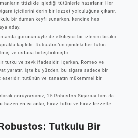
ların titizlikle işlediği tütünlerle hazırlanır. Her
ara içicilerini derin bir lezzet yolculuğuna çıkarır.
tkulu bir duman keyfi sunarken, kendine has
maya aday.
amanda görünümüyle de etkileyici bir izlenim bırakır.
aprakla kaplıdır. Robustos'un içindeki her tütün
ilmiş ve ustaca birleştirilmiştir.
ir tutku ve zevk ifadesidir. İçerken, Romeo ve
yat yaratır. İşte bu yüzden, bu sigara sadece bir
t eseridir; tütünün ve zanaatın mükemmel bir
el olarak görüyorsanız, 25 Robustos Sigarası tam da
kü bazen en iyi anlar, biraz tutku ve biraz lezzetle
Robustos: Tutkulu Bir