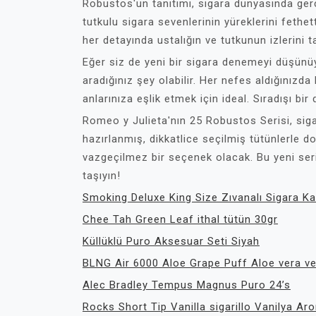
Robustos'un tanıtımı, sigara dünyasında gerç
tutkulu sigara sevenlerinin yüreklerini fethet
her detayında ustalığın ve tutkunun izlerini t
Eğer siz de yeni bir sigara denemeyi düşün
aradığınız şey olabilir. Her nefes aldığınızd
anlarınıza eşlik etmek için ideal. Sıradışı bi
Romeo y Julieta'nın 25 Robustos Serisi, sigar
hazırlanmış, dikkatlice seçilmiş tütünlerle dol
vazgeçilmez bir seçenek olacak. Bu yeni seri
taşıyın!
Smoking Deluxe King Size Zıvanalı Sigara Ka
Chee Tah Green Leaf ithal tütün 30gr
Küllüklü Puro Aksesuar Seti Siyah
BLNG Air 6000 Aloe Grape Puff Aloe vera v
Alec Bradley Tempus Magnus Puro 24’s
Rocks Short Tip Vanilla sigarillo Vanilya Aro