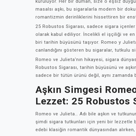
kuruluyor. Her bir duman, size o eşsiz duygul
masalsı aşkı, bu sigaralarla modern bir dokun
romantizmin derinliklerini hissettiren bir ens
25 Robustos Sigarası, sadece sigara içenler 
olarak kabul ediliyor. İncelikli el işçiliği ve 
biri tarihin büyüsünü taşıyor. Romeo y Julie
canlandığını gösteren bu sigaralar, tutkulu s
Romeo ve Julieta'nın hikayesi, sigara dünyas
Robustos Sigarası, tarihin büyüsünü ve aşkın
sadece bir tütün ürünü değil, aynı zamanda bi
Aşkın Simgesi Romeo 
Lezzet: 25 Robustos 
Romeo ve Julieta… Adı bile aşkın ve tutkunu
şimdi sigara tutkunları için yeni bir lezzetle
edebi klasiğin romantik dünyasından alırken,