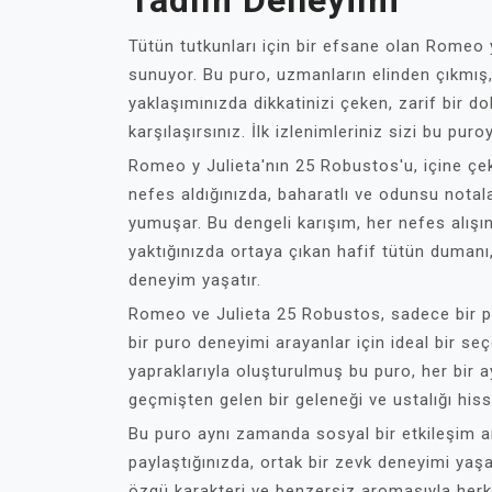
Tadım Deneyimi
Tütün tutkunları için bir efsane olan Romeo 
sunuyor. Bu puro, uzmanların elinden çıkmış, u
yaklaşımınızda dikkatinizi çeken, zarif bir 
karşılaşırsınız. İlk izlenimleriniz sizi bu pu
Romeo y Julieta'nın 25 Robustos'u, içine çekt
nefes aldığınızda, baharatlı ve odunsu notala
yumuşar. Bu dengeli karışım, her nefes alışı
yaktığınızda ortaya çıkan hafif tütün dumanı,
deneyim yaşatır.
Romeo ve Julieta 25 Robustos, sadece bir pur
bir puro deneyimi arayanlar için ideal bir se
yapraklarıyla oluşturulmuş bu puro, her bir ay
geçmişten gelen bir geleneği ve ustalığı hiss
Bu puro aynı zamanda sosyal bir etkileşim ara
paylaştığınızda, ortak bir zevk deneyimi yaş
özgü karakteri ve benzersiz aromasıyla herk