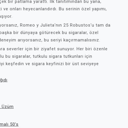
ek bir patlama yarattı. İlk tanıtımından bu yana,
ti ve onları heyecanlandırdı. Bu serinin özel yapımı,
aşıyor.
üyorsanız, Romeo y Julieta'nın 25 Robustos'u tam da
a başka bir dünyaya götürecek bu sigaralar, özel
r deneyim arıyorsanız, bu seriyi kaçırmamalısınız.
a severler için bir ziyafet sunuyor. Her biri özenle
u bu sigaralar, tutkulu sigara tutkunları için
yi keşfedin ve sigara keyfinizi bir üst seviyeye
ğıdı
e Üzüm
malı 50’s