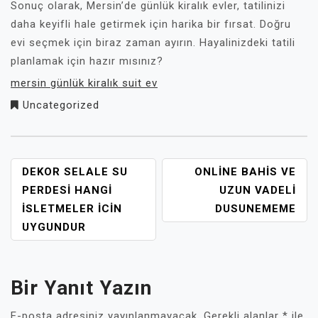
Sonuç olarak, Mersin’de günlük kiralık evler, tatilinizi
daha keyifli hale getirmek için harika bir fırsat. Doğru
evi seçmek için biraz zaman ayırın. Hayalinizdeki tatili
planlamak için hazır mısınız?
mersin günlük kiralık suit ev
Uncategorized
YAZI
DEKOR SELALE SU
ONLINE BAHIS VE
GEZINMESI
PERDESI HANGI
UZUN VADELI
İSLETMELER İCIN
DUSUNEMEME
UYGUNDUR
Bir Yanıt Yazın
E-posta adresiniz yayınlanmayacak.
Gerekli alanlar
*
ile