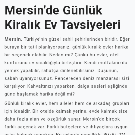
Mersin’de Günlük
Kiralık Ev Tavsiyeleri
Mersin
, Türkiye’nin güzel sahil şehirlerinden biridir. Eğer
buraya bir tatil planlıyorsanız, günlük kiralık evler harika
bir seçenek olabilir. Neden mi? Çünkü bu evler, otel
konforunu ev sıcaklığıyla birleştirir. Kendi mutfakınızda
yemek yapabilir, rahatça dinlenebilirsiniz. Düşünün,
sabah uyanıyorsunuz. Pencereden deniz manzarası sizi
karşılıyor. Kahvaltınızı yaparken, dalga sesleri eşliğinde
güne başlamak harika değil mi?
Günlük kiralık evler, hem aileler hem de arkadaş grupları
için idealdir. Bir otelde kalmak yerine, evde kalmak size
daha fazla alan ve özgürlük sunar. Mersin’de birçok
farklı seçenek var. Farklı bütçelere ve ihtiyaçlara uygun
evler bulmak mümkün. Bu evlerde genellikle
Wi-Fi
,
TV