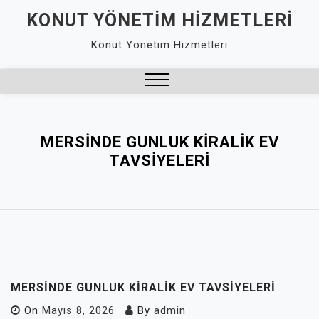
Skip
KONUT YÖNETIM HIZMETLERI
to
Konut Yönetim Hizmetleri
content
Close
Menu
MERSINDE GUNLUK KIRALIK EV
TAVSIYELERI
MERSINDE GUNLUK KIRALIK EV TAVSIYELERI
On
Mayıs 8, 2026
By
admin