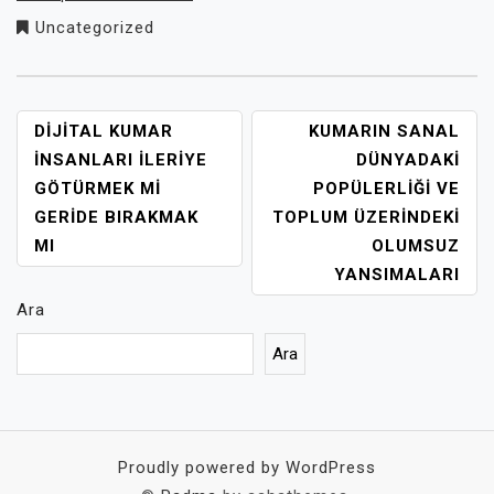
Uncategorized
YAZI
DIJITAL KUMAR
KUMARIN SANAL
GEZINMESI
İNSANLARI İLERIYE
DÜNYADAKI
GÖTÜRMEK MI
POPÜLERLIĞI VE
GERIDE BIRAKMAK
TOPLUM ÜZERINDEKI
MI
OLUMSUZ
YANSIMALARI
Ara
Ara
Proudly powered by WordPress