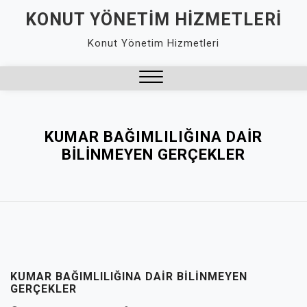
Skip
KONUT YÖNETIM HIZMETLERI
to
Konut Yönetim Hizmetleri
content
Close
Menu
KUMAR BAĞIMLILIĞINA DAIR
BILINMEYEN GERÇEKLER
KUMAR BAĞIMLILIĞINA DAIR BILINMEYEN
GERÇEKLER