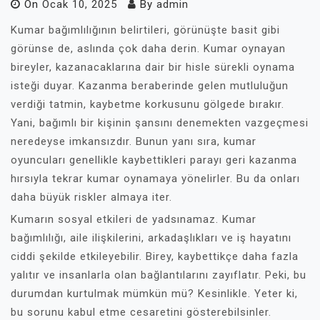
On
Ocak 10, 2025
By
admin
Kumar bağımlılığının belirtileri, görünüşte basit gibi
görünse de, aslında çok daha derin. Kumar oynayan
bireyler, kazanacaklarına dair bir hisle sürekli oynama
isteği duyar. Kazanma beraberinde gelen mutluluğun
verdiği tatmin, kaybetme korkusunu gölgede bırakır.
Yani, bağımlı bir kişinin şansını denemekten vazgeçmesi
neredeyse imkansızdır. Bunun yanı sıra, kumar
oyuncuları genellikle kaybettikleri parayı geri kazanma
hırsıyla tekrar kumar oynamaya yönelirler. Bu da onları
daha büyük riskler almaya iter.
Kumarın sosyal etkileri de yadsınamaz. Kumar
bağımlılığı, aile ilişkilerini, arkadaşlıkları ve iş hayatını
ciddi şekilde etkileyebilir. Birey, kaybettikçe daha fazla
yalıtır ve insanlarla olan bağlantılarını zayıflatır. Peki, bu
durumdan kurtulmak mümkün mü? Kesinlikle. Yeter ki,
bu sorunu kabul etme cesaretini gösterebilsinler.