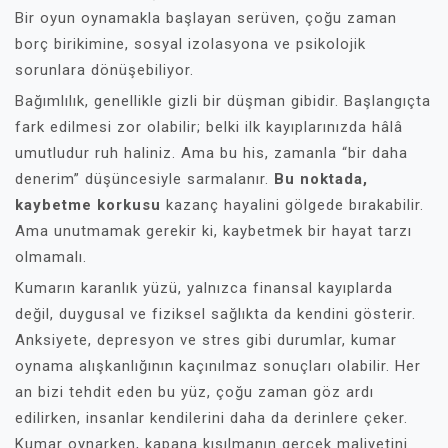
Bir oyun oynamakla başlayan serüven, çoğu zaman
borç birikimine, sosyal izolasyona ve psikolojik
sorunlara dönüşebiliyor.
Bağımlılık, genellikle gizli bir düşman gibidir. Başlangıçta
fark edilmesi zor olabilir; belki ilk kayıplarınızda hâlâ
umutludur ruh haliniz. Ama bu his, zamanla “bir daha
denerim” düşüncesiyle sarmalanır.
Bu noktada,
kaybetme korkusu
kazanç hayalini gölgede bırakabilir.
Ama unutmamak gerekir ki, kaybetmek bir hayat tarzı
olmamalı.
Kumarın karanlık yüzü, yalnızca finansal kayıplarda
değil, duygusal ve fiziksel sağlıkta da kendini gösterir.
Anksiyete, depresyon ve stres gibi durumlar, kumar
oynama alışkanlığının kaçınılmaz sonuçları olabilir. Her
an bizi tehdit eden bu yüz, çoğu zaman göz ardı
edilirken, insanlar kendilerini daha da derinlere çeker.
Kumar oynarken, kapana kısılmanın gerçek maliyetini