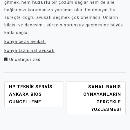
gitmek, hem
huzurlu
bir çözüm sağlar hem de aile
bağlarınızı korumanıza yardımcı olur. Unutmayın, bu
süreçte doğru avukatı seçmek çok önemlidir. Onların
bilgisi ve deneyimi, sürecin sorunsuz geçmesine büyük
katkı sağlar.
konya ceza avukatı
konya tazminat avukatı
Uncategorized
YAZI
HP TEKNIK SERVIS
SANAL BAHIS
GEZINMESI
ANKARA BIOS
OYNAYANLARIN
GUNCELLEME
GERCEKLE
YUZLESMESI