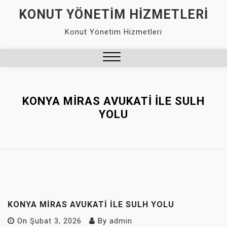
Skip
KONUT YÖNETIM HIZMETLERI
to
Konut Yönetim Hizmetleri
content
Close
Menu
KONYA MIRAS AVUKATI İLE SULH
YOLU
KONYA MIRAS AVUKATI İLE SULH YOLU
On
Şubat 3, 2026
By
admin