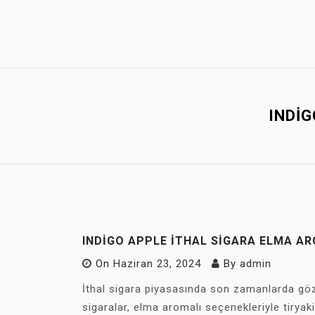
Skip
to
content
INDIG
INDIGO APPLE ITHAL SIGARA ELMA AR
On
Haziran 23, 2024
By
admin
İthal sigara piyasasında son zamanlarda göz
sigaralar, elma aromalı seçenekleriyle tiryaki