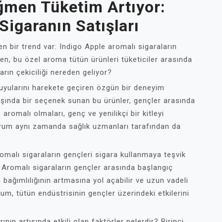
ağmen Tüketim Artıyor:
Sigaranın Satışları
en bir trend var: Indigo Apple aromalı sigaraların
ğmen, bu özel aroma tütün ürünleri tüketiciler arasında
arın çekiciliği nereden geliyor?
duyularını harekete geçiren özgün bir deneyim
dışında bir seçenek sunan bu ürünler, gençler arasında
 aromalı olmaları, genç ve yenilikçi bir kitleyi
rum aynı zamanda sağlık uzmanları tarafından da
romalı sigaraların gençleri sigara kullanmaya teşvik
 Aromalı sigaraların gençler arasında başlangıç
n bağımlılığının artmasına yol açabilir ve uzun vadeli
rum, tütün endüstrisinin gençler üzerindeki etkilerini
ının artışında etkili olan faktörler nelerdir? Birinci