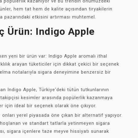
zla popülerlik kazanıyor ve bu trendin önümüzdeki
ler, hem tat hem de kalite açısından tiryakilerin
ara pazarındaki etkisini artırması muhtemel.
nç Ürün: Indigo Apple
n yeni bir ürün var: Indigo Apple aromalı ithal
klılık arayan tüketiciler için dikkat çekici bir seçenek
 elma notalarıyla sigara deneyimine benzersiz bir
an Indigo Apple, Türkiye'deki tütün tutkunlarının
d takipçisi kesimler arasında popülerlik kazanmaya
r için ideal bir seçenek olarak öne çıkıyor.
 onları yerel piyasada öne çıkan bir alternatif yapıyor.
n hoşlanan ve standart tatlarla yetinmeyen sigara
ması, sigara içenlere taze meyve hissiyatı sunarak