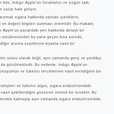
n bile, Indigo Apple'un ferahlatıcı ve özgün tadı,
in cazip hale geliyor.
omalı sigara hakkında yazılan içeriklerin,
i en değerli bilgileri sunması önemlidir. Bu makale,
o Apple'un pazardaki yeri hakkında detaylı bir
ya sürülmesinden bu yana geçen kısa sürede,
e diğer aroma çeşitlerine kıyasla nasıl bir
tim ürünü olarak değil, aynı zamanda genç ve yenilikçi
ak da görülmektedir. Bu nedenle, Indigo Apple'un
nüşümün ve tüketici tercihlerinin nasıl evrildiğinin bir
ejileri ve tüketici algısı, sigara endüstrisindeki
n nasıl şekillendiğini gösteren önemli bir örnektir. Bu
 etmekle kalmayıp aynı zamanda sigara endüstrisindeki