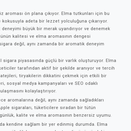
siz aroması ön plana çıkıyor. Elma tutkunları için bu
ve kokusuyla adeta bir lezzet yolculuğuna çıkarıyor.
 tat deneyimi büyük bir merak uyandırıyor ve denemek
ütünün kalitesi ve elma aromasının dengesi
r sigara değil, aynı zamanda bir aromatik deneyim
l sigara piyasasında güçlü bir varlık oluşturuyor. Elma
ticiler tarafından aktif bir şekilde aranıyor ve tercih
ejileri, tiryakilerin dikkatini çekmek için etkili bir
eleri, sosyal medya kampanyaları ve SEO odaklı
 ulaşmasını kolaylaştırıyor.
ece aromalarına değil, aynı zamanda sağladıkları
ple sigaraları, tüketicilere sıradan bir tütün
günlük, kalite ve elma aromasının benzersiz uyumu.
ında kendine sağlam bir yer edinmiş durumda. Elma