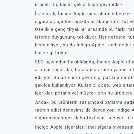
ürünleri bu kadar çekici kılan şey nedir?
İlk olarak, İndigo Apple sigaralarının benzer
sigaralar, içerken ağızda bıraktığı hafif tat 
Özellikle genç tiryakiler arasında bu farklı
isteme duygusunu tetikliyor. Her nefeste, t
hissediliyor, bu da İndigo Apple'ı sadece bi
haline getiriyor.
SEO açısından bakıldığında, İndigo Apple itha
aromalı sigaralar, bu alanda arama yapan tüke
ediliyor. Bu ürünlerin çevrimiçi pazarlama strat
şekilde kullanılıyor. Kullanıcı dostu web sit
içerikler, potansiyel müşterilerin bu ürünlere
Ancak, bu ürünlerin satışındaki patlama sad
tatmin edici deneyime de dayanıyor. İndigo Ap
sigarasından çok daha fazlasını sunuyor: öz
İndigo Apple sigaraları ithal sigara piyasas