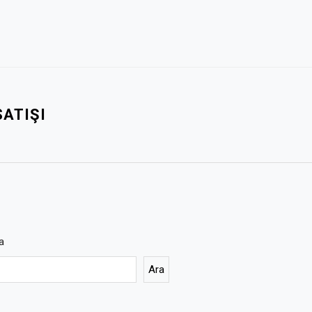
SATIŞI
a
Ara