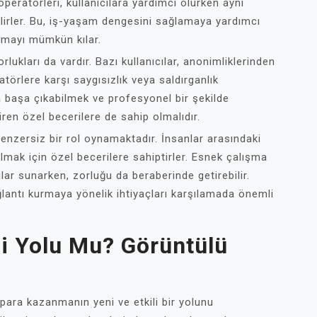
peratörleri, kullanıcılara yardımcı olurken aynı
irler. Bu, iş-yaşam dengesini sağlamaya yardımcı
anmayı mümkün kılar.
lukları da vardır. Bazı kullanıcılar, anonimliklerinden
atörlere karşı saygısızlık veya saldırganlık
la başa çıkabilmek ve profesyonel bir şekilde
ren özel becerilere de sahip olmalıdır.
benzersiz bir rol oynamaktadır. İnsanlar arasındaki
lmak için özel becerilere sahiptirler. Esnek çalışma
lar sunarken, zorluğu da beraberinde getirebilir.
ğlantı kurmaya yönelik ihtiyaçları karşılamada önemli
i Yolu Mu? Görüntülü
ara kazanmanın yeni ve etkili bir yolunu