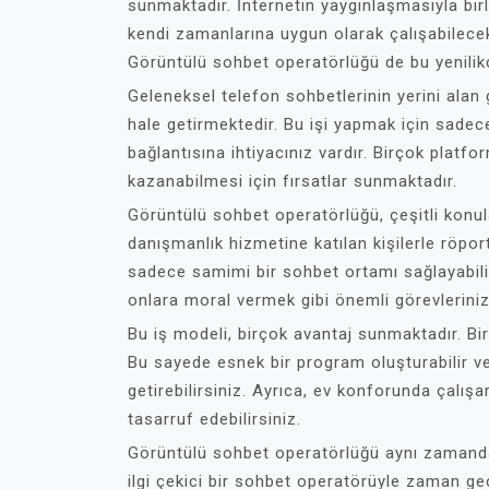
sunmaktadır. İnternetin yaygınlaşmasıyla birl
kendi zamanlarına uygun olarak çalışabilecekl
Görüntülü sohbet operatörlüğü de bu yenilikçi
Geleneksel telefon sohbetlerinin yerini alan 
hale getirmektedir. Bu işi yapmak için sadece
bağlantısına ihtiyacınız vardır. Birçok platf
kazanabilmesi için fırsatlar sunmaktadır.
Görüntülü sohbet operatörlüğü, çeşitli konula
danışmanlık hizmetine katılan kişilerle röport
sadece samimi bir sohbet ortamı sağlayabilir
onlara moral vermek gibi önemli görevleriniz 
Bu iş modeli, birçok avantaj sunmaktadır. Birin
Bu sayede esnek bir program oluşturabilir ve 
getirebilirsiniz. Ayrıca, ev konforunda çalış
tasarruf edebilirsiniz.
Görüntülü sohbet operatörlüğü aynı zamanda iyi
ilgi çekici bir sohbet operatörüyle zaman geç