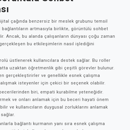
ası
jital çağında benzersiz bir meslek grubunu temsil
bağlantıların artmasıyla birlikte, görüntülü sohbet
ir. Ancak, bu alanda çalışanların dünyası çoğu zaman
erçekleşen bu etkileşimlerin nasıl işlediğini
 rolü üstlenerek kullanıcılara destek sağlar. Bu roller
tta uzaktan öğretmenlik gibi çeşitli görevler bulunur.
en gerçekleştirirler ve genellikle esnek çalışma
çalışmak isteyenler için çekici bir seçenek olabilir.
ecerilerinden biri, empati kurabilme yeteneğidir.
vermek ve onları anlamak için bu beceri hayati önem
abilir ve kullanıcıların duygusal zorluklarını anlamak
 sağlar.
sanlarla bağlantı kurmanın yanı sıra esnek çalışma