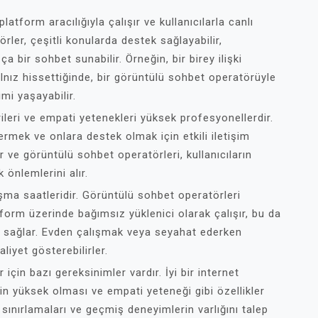
latform aracılığıyla çalışır ve kullanıcılarla canlı
rler, çeşitli konularda destek sağlayabilir,
 bir sohbet sunabilir. Örneğin, bir birey ilişki
lnız hissettiğinde, bir görüntülü sohbet operatörüyle
mi yaşayabilir.
ileri ve empati yetenekleri yüksek profesyonellerdir.
ermek ve onlara destek olmak için etkili iletişim
idir ve görüntülü sohbet operatörleri, kullanıcıların
k önlemlerini alır.
şma saatleridir. Görüntülü sohbet operatörleri
atform üzerinde bağımsız yüklenici olarak çalışır, bu da
 sağlar. Evden çalışmak veya seyahat ederken
liyet gösterebilirler.
çin bazı gereksinimler vardır. İyi bir internet
nin yüksek olması ve empati yeteneği gibi özellikler
ş sınırlamaları ve geçmiş deneyimlerin varlığını talep