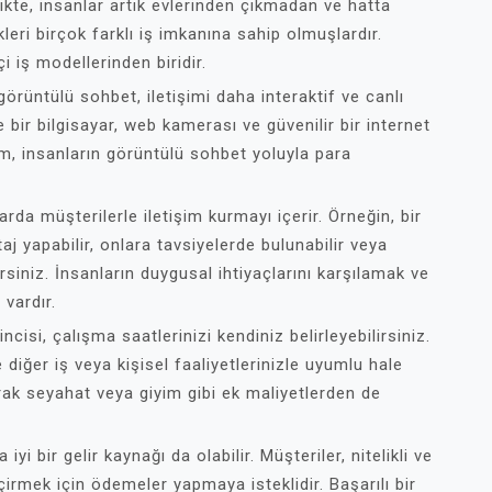
ikte, insanlar artık evlerinden çıkmadan ve hatta
eri birçok farklı iş imkanına sahip olmuşlardır.
 iş modellerinden biridir.
görüntülü sohbet, iletişimi daha interaktif ve canlı
 bir bilgisayar, web kamerası ve güvenilir bir internet
orm, insanların görüntülü sohbet yoluyla para
rda müşterilerle iletişim kurmayı içerir. Örneğin, bir
aj yapabilir, onlara tavsiyelerde bulunabilir veya
siniz. İnsanların duygusal ihtiyaçlarını karşılamak ve
vardır.
cisi, çalışma saatlerinizi kendiniz belirleyebilirsiniz.
diğer iş veya kişisel faaliyetlerinizle uyumlu hale
arak seyahat veya giyim gibi ek maliyetlerden de
 bir gelir kaynağı da olabilir. Müşteriler, nitelikli ve
irmek için ödemeler yapmaya isteklidir. Başarılı bir