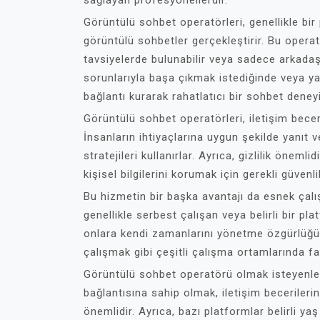
sağlayan profesyonellerdir.
Görüntülü sohbet operatörleri, genellikle bir p
görüntülü sohbetler gerçekleştirir. Bu operatö
tavsiyelerde bulunabilir veya sadece arkadaşça
sorunlarıyla başa çıkmak istediğinde veya ya
bağlantı kurarak rahatlatıcı bir sohbet deneyi
Görüntülü sohbet operatörleri, iletişim becer
İnsanların ihtiyaçlarına uygun şekilde yanıt v
stratejileri kullanırlar. Ayrıca, gizlilik öneml
kişisel bilgilerini korumak için gerekli güvenli
Bu hizmetin bir başka avantajı da esnek çalı
genellikle serbest çalışan veya belirli bir pl
onlara kendi zamanlarını yönetme özgürlüğü
çalışmak gibi çeşitli çalışma ortamlarında faa
Görüntülü sohbet operatörü olmak isteyenler i
bağlantısına sahip olmak, iletişim becerileri
önemlidir. Ayrıca, bazı platformlar belirli ya