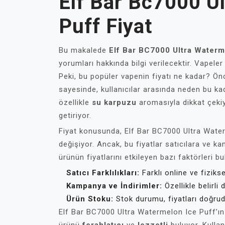
Elf Bar Bc7000 U
Puff Fiyat
Bu makalede
Elf Bar BC7000 Ultra Waterm
yorumları hakkında bilgi verilecektir. Vapeler 
Peki, bu popüler vapenin fiyatı ne kadar? Ö
sayesinde, kullanıcılar arasında neden bu k
özellikle
su karpuzu
aromasıyla dikkat çekiy
getiriyor.
Fiyat konusunda, Elf Bar BC7000 Ultra Water
değişiyor. Ancak, bu fiyatlar satıcılara ve ka
ürünün fiyatlarını etkileyen bazı faktörleri bul
Satıcı Farklılıkları:
Farklı online ve fizikse
Kampanya ve İndirimler:
Özellikle belirli 
Ürün Stoku:
Stok durumu, fiyatları doğruda
Elf Bar BC7000 Ultra Watermelon Ice Puff’ın 