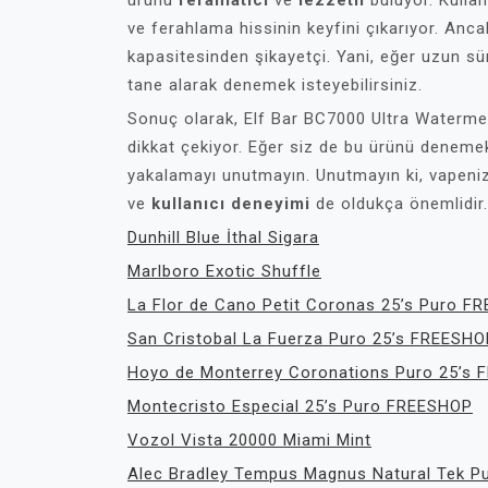
ürünü
ferahlatıcı
ve
lezzetli
buluyor. Kullan
ve ferahlama hissinin keyfini çıkarıyor. Anca
kapasitesinden şikayetçi. Yani, eğer uzun sür
tane alarak denemek isteyebilirsiniz.
Sonuç olarak, Elf Bar BC7000 Ultra Watermel
dikkat çekiyor. Eğer siz de bu ürünü denemek 
yakalamayı unutmayın. Unutmayın ki, vapeni
ve
kullanıcı deneyimi
de oldukça önemlidir.
Dunhill Blue İthal Sigara
Marlboro Exotic Shuffle
La Flor de Cano Petit Coronas 25’s Puro F
San Cristobal La Fuerza Puro 25’s FREESHO
Hoyo de Monterrey Coronations Puro 25’s
Montecristo Especial 25’s Puro FREESHOP
Vozol Vista 20000 Miami Mint
Alec Bradley Tempus Magnus Natural Tek P