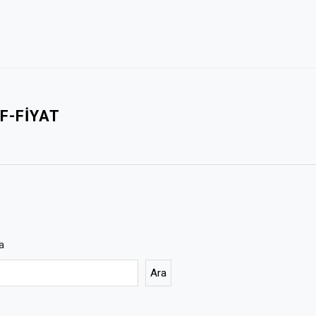
F-FIYAT
a
Ara