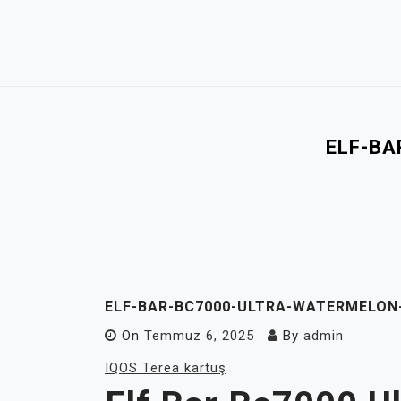
Skip
to
content
ELF-BA
ELF-BAR-BC7000-ULTRA-WATERMELON-
On
Temmuz 6, 2025
By
admin
IQOS Terea kartuş