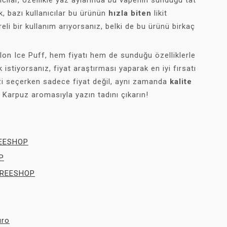
ıcılar, özellikle yaz aylarında bu vapenin sunduğu tat
k, bazı kullanıcılar bu ürünün
hızla biten
likit
eli bir kullanım arıyorsanız, belki de bu ürünü birkaç
on Ice Puff, hem fiyatı hem de sunduğu özelliklerle
istiyorsanız, fiyat araştırması yaparak en iyi fırsatı
zi seçerken sadece fiyat değil, aynı zamanda
kalite
 Karpuz aromasıyla yazın tadını çıkarın!
REESHOP
P
 FREESHOP
uro