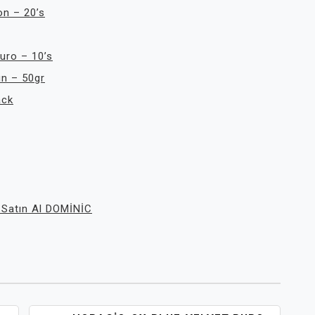
on – 20’s
uro – 10’s
ün – 50gr
ack
 Satın Al DOMİNİC