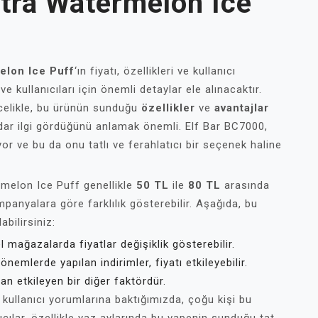
ltra Watermelon Ice
elon Ice Puff
‘ın fiyatı, özellikleri ve kullanıcı
ve kullanıcıları için önemli detaylar ele alınacaktır.
ncelikle, bu ürünün sunduğu
özellikler
ve
avantajlar
adar ilgi gördüğünü anlamak önemli. Elf Bar BC7000,
or ve bu da onu tatlı ve ferahlatıcı bir seçenek haline
melon Ice Puff genellikle
50 TL
ile
80 TL
arasında
mpanyalara göre farklılık gösterebilir. Aşağıda, bu
abilirsiniz:
l mağazalarda fiyatlar değişiklik gösterebilir.
dönemlerde yapılan indirimler, fiyatı etkileyebilir.
n etkileyen bir diğer faktördür.
kullanıcı yorumlarına baktığımızda, çoğu kişi bu