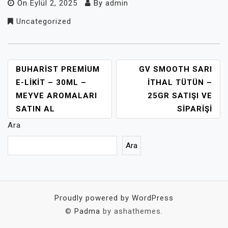
On
Eylül 2, 2025
By
admin
Uncategorized
YAZI
BUHARIST PREMIUM
GV SMOOTH SARI
GEZINMESI
E-LIKIT – 30ML –
İTHAL TÜTÜN –
MEYVE AROMALARI
25GR SATIŞI VE
SATIN AL
SIPARIŞI
Ara
Ara
Proudly powered by WordPress
©
Padma
by ashathemes.