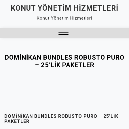
Skip
KONUT YÖNETIM HIZMETLERI
to
Konut Yönetim Hizmetleri
content
Close
Menu
DOMINIKAN BUNDLES ROBUSTO PURO
– 25’LIK PAKETLER
DOMINIKAN BUNDLES ROBUSTO PURO – 25’LIK
PAKETLER