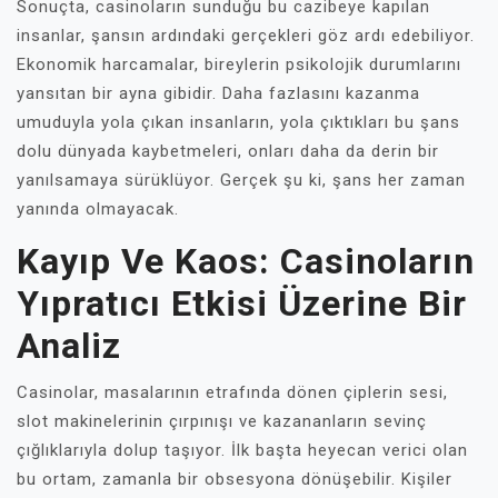
Sonuçta, casinoların sunduğu bu cazibeye kapılan
insanlar, şansın ardındaki gerçekleri göz ardı edebiliyor.
Ekonomik harcamalar, bireylerin psikolojik durumlarını
yansıtan bir ayna gibidir. Daha fazlasını kazanma
umuduyla yola çıkan insanların, yola çıktıkları bu şans
dolu dünyada kaybetmeleri, onları daha da derin bir
yanılsamaya sürüklüyor. Gerçek şu ki, şans her zaman
yanında olmayacak.
Kayıp Ve Kaos: Casinoların
Yıpratıcı Etkisi Üzerine Bir
Analiz
Casinolar, masalarının etrafında dönen çiplerin sesi,
slot makinelerinin çırpınışı ve kazananların sevinç
çığlıklarıyla dolup taşıyor. İlk başta heyecan verici olan
bu ortam, zamanla bir obsesyona dönüşebilir. Kişiler