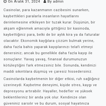
On
Aralık 31, 2024
By
admin
Casinolar, para kazanmanın cazibesini sunarken,
kaybettikleri paralarla insanların hayatlarını
derinlemesine etkileyen bir tuzak kurar. Düşünün, bir
akşam eğlenmek amacıyla gittiğiniz bir kasinoda,
kaybettiğiniz para, belki de bir aylık kira ya da faturalar
olacaktır. Ekonomik kayğılara çözüm bulmak yerine,
daha fazla bahis yaparak kayıplarınızı telafi etmeyi
denersiniz; ancak bu genellikle daha fazla kayıp ile
sonuçlanır. Yavaş yavaş, finansal durumunuzun
kötüleştiğini fark etmezsiniz bile. Sonunda, kendinizi
maddi sıkıntılara düşmüş ve çaresiz hissedersiniz.
Casinolarda kaybetmenin bir diğer etkisi, ruh sağlığınız
üzerineydi. Kaybetme deneyimi, kişide stres, kaygı ve
depresyonu artırabilir. Hayaller, hedefler ve yüksek
beklentileriniz bir anda yok olur. Kendinize olan
güveniniz sarsılır ve bu durum, sosyal hayatınıza