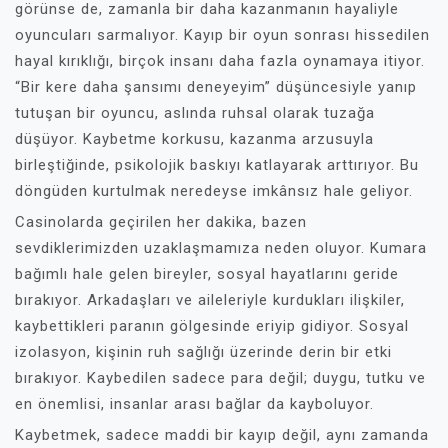
görünse de, zamanla bir daha kazanmanın hayaliyle
oyuncuları sarmalıyor. Kayıp bir oyun sonrası hissedilen
hayal kırıklığı, birçok insanı daha fazla oynamaya itiyor.
“Bir kere daha şansımı deneyeyim” düşüncesiyle yanıp
tutuşan bir oyuncu, aslında ruhsal olarak tuzağa
düşüyor. Kaybetme korkusu, kazanma arzusuyla
birleştiğinde, psikolojik baskıyı katlayarak arttırıyor. Bu
döngüden kurtulmak neredeyse imkânsız hale geliyor.
Casinolarda geçirilen her dakika, bazen
sevdiklerimizden uzaklaşmamıza neden oluyor. Kumara
bağımlı hale gelen bireyler, sosyal hayatlarını geride
bırakıyor. Arkadaşları ve aileleriyle kurdukları ilişkiler,
kaybettikleri paranın gölgesinde eriyip gidiyor. Sosyal
izolasyon, kişinin ruh sağlığı üzerinde derin bir etki
bırakıyor. Kaybedilen sadece para değil; duygu, tutku ve
en önemlisi, insanlar arası bağlar da kayboluyor.
Kaybetmek, sadece maddi bir kayıp değil, aynı zamanda