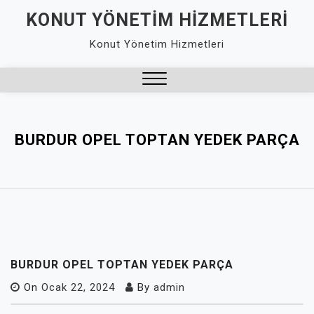
Skip
KONUT YÖNETIM HIZMETLERI
to
Konut Yönetim Hizmetleri
content
Close
Menu
BURDUR OPEL TOPTAN YEDEK PARÇA
BURDUR OPEL TOPTAN YEDEK PARÇA
On
Ocak 22, 2024
By
admin