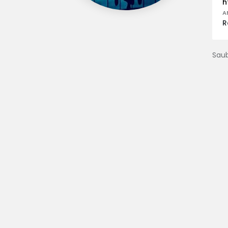
h
A
R
Saub