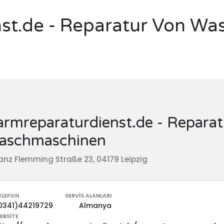
nst.de - Reparatur Von W
armreparaturdienst.de - Repara
aschmaschinen
anz Flemming Straße 23, 04179 Leipzig
ELEFON
SERVIS ALANLARI
0341)44219729
Almanya
EBSITE