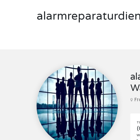
alarmreparaturdie
al
W
Fr
T
(
W